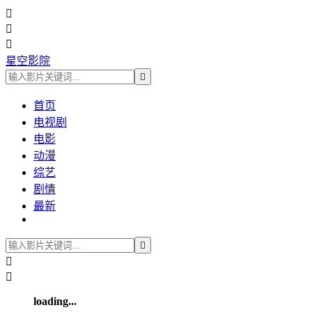



星空影院

首页
电视剧
电影
动漫
综艺
剧情
最新



loading...