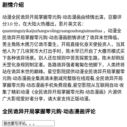
剧情介绍
动漫全民诡异开局掌握零元购·动态漫画由倾情出演，豆瓣评
分3.0 分，在大陆火热播出，影片英文名：
quanminguiyikaijuzhangwolingyuangoudongtaimanhua ，动漫全
民诡异开局掌握零元购·动态漫画剧情讲述了诡异末世降临，
男主角陈木携万亿诡币重生，开局直接化身天使投资人，当其
他人为了几块冥币大打出手时，陈木早已开启了大撒币模式买
下各种诡异场景。别人还在规则中苦苦探索生路，陈木却倒反
天罡化身规则制定者。各路诡异强者匍匐在他脚下，人类终将
站在诡异末世的巅峰。星空影院提供动漫全民诡异开局掌握零
元购·动态漫画全集高清未删减完整版在线观看,全民诡异开局
掌握零元购·动态漫画手机免费观看,星空影院从互联网自动 收
集了精彩动漫《全民诡异开局掌握零元购·动态漫画》片源供
广大影视爱好者分享，请大家支持正版动漫。
全民诡异开局掌握零元购·动态漫画评论