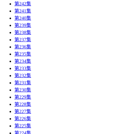
第242集
第241集
第240集
第239集
第238集
第237集
第236集
第235集
第234集
第233集
第232集
第231集
第230集
第229集
第228集
第227集
第226集
第225集
第224集