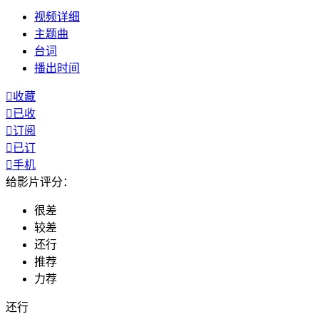
视频
详细
主题曲
台词
播出
时间

收藏

已收

订阅

已订

手机
给影片评分：
很差
较差
还行
推荐
力荐
还行