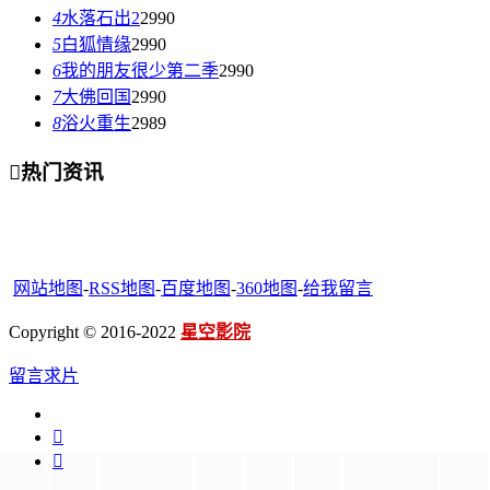
4
水落石出2
2990
5
白狐情缘
2990
6
我的朋友很少第二季
2990
7
大佛回国
2990
8
浴火重生
2989

热门资讯
网站地图
-
RSS地图
-
百度地图
-
360地图
-
给我留言
Copyright © 2016-2022
星空影院
留言求片

