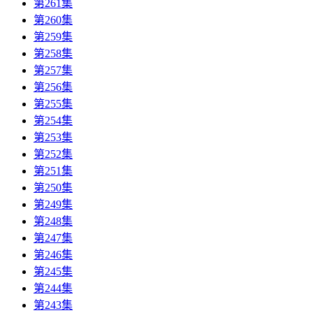
第261集
第260集
第259集
第258集
第257集
第256集
第255集
第254集
第253集
第252集
第251集
第250集
第249集
第248集
第247集
第246集
第245集
第244集
第243集