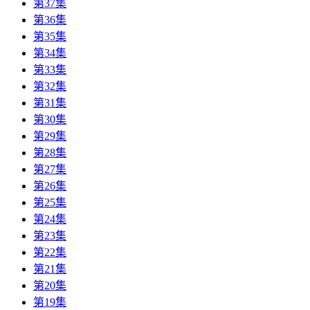
第37集
第36集
第35集
第34集
第33集
第32集
第31集
第30集
第29集
第28集
第27集
第26集
第25集
第24集
第23集
第22集
第21集
第20集
第19集