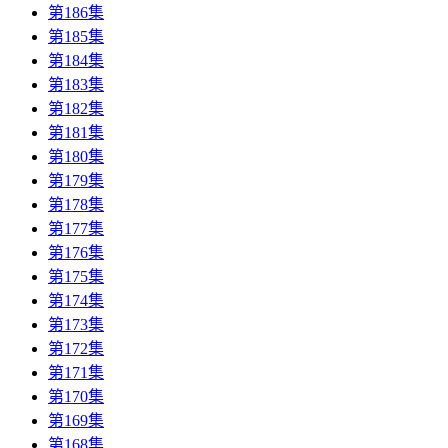
第186集
第185集
第184集
第183集
第182集
第181集
第180集
第179集
第178集
第177集
第176集
第175集
第174集
第173集
第172集
第171集
第170集
第169集
第168集