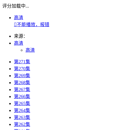
评分加载中...
高清

不能播放，报错
来源：
高清
高清
第271集
第270集
第269集
第268集
第267集
第266集
第265集
第264集
第263集
第262集