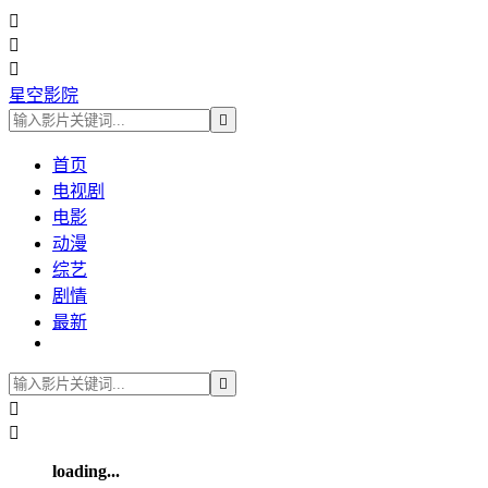



星空影院

首页
电视剧
电影
动漫
综艺
剧情
最新



loading...