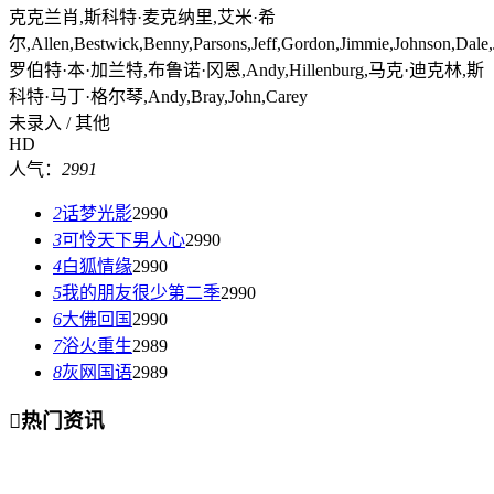
克克兰肖,斯科特·麦克纳里,艾米·希
尔,Allen,Bestwick,Benny,Parsons,Jeff,Gordon,Jimmie,Johnson,Dale,Jar
罗伯特·本·加兰特,布鲁诺·冈恩,Andy,Hillenburg,马克·迪克林,斯
科特·马丁·格尔琴,Andy,Bray,John,Carey
未录入 / 其他
HD
人气：
2991
2
话梦光影
2990
3
可怜天下男人心
2990
4
白狐情缘
2990
5
我的朋友很少第二季
2990
6
大佛回国
2990
7
浴火重生
2989
8
灰网国语
2989

热门资讯