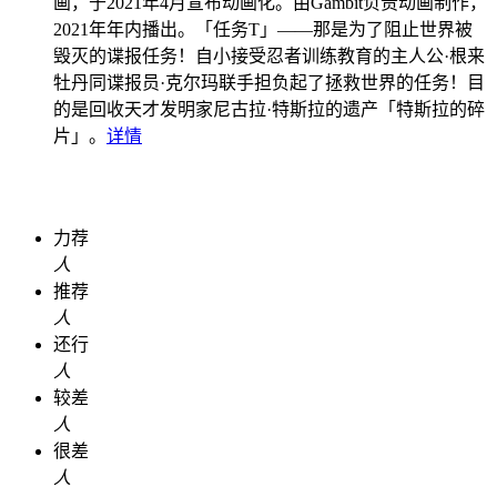
画，于2021年4月宣布动画化。由Gambit负责动画制作，
2021年年内播出。「任务T」——那是为了阻止世界被
毁灭的谍报任务！自小接受忍者训练教育的主人公·根来
牡丹同谍报员·克尔玛联手担负起了拯救世界的任务！目
的是回收天才发明家尼古拉·特斯拉的遗产「特斯拉的碎
片」。
详情
力荐
人
推荐
人
还行
人
较差
人
很差
人