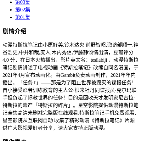
第03集
第02集
第01集
剧情介绍
动漫特斯拉笔记由小原好美,铃木达央,前野智昭,诹访部顺一,神
谷浩史,中井和哉,麦人,木内秀信,伊藤静倾情出演，豆瓣评分
4.0 分，在日本火热播出，影片英文名：tesilabiji ，动漫特斯拉
笔记剧情讲述了电视动画《特斯拉笔记》改编自同名漫画，于
2021年4月宣布动画化。由Gambit负责动画制作，2021年年内
播出。「任务T」——那是为了阻止世界被毁灭的谍报任务！
自小接受忍者训练教育的主人公·根来牡丹同谍报员·克尔玛联
手担负起了拯救世界的任务！目的是回收天才发明家尼古拉·
特斯拉的遗产「特斯拉的碎片」。星空影院提供动漫特斯拉笔
记全集高清未删减完整版在线观看,特斯拉笔记手机免费观看,
星空影院从互联网自动 收集了精彩动漫《特斯拉笔记》片源
供广大影视爱好者分享，请大家支持正版动漫。