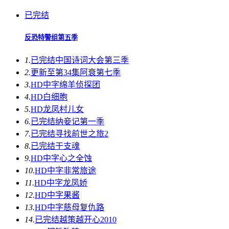
已完结
反恐特警组第五季
1.
已完结
中国诗词大会第三季
2.
更新至第34集
阿衰第七季
3.
HD中字
绵羊侦探团
4.
HD
白细胞
5.
HD
龙凤村儿女
6.
已完结
纳妾记第一季
7.
已完结
寻找前世之旅2
8.
已完结
干支魂
9.
HD中字
心之全蚀
10.
HD中字
非常旅途
11.
HD中字
龙凤娇
12.
HD中字
果酱
13.
HD中字
慈母复仇路
14.
已完结
越策越开心2010