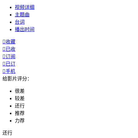
视频
详细
主题曲
台词
播出
时间

收藏

已收

订阅

已订

手机
给影片评分：
很差
较差
还行
推荐
力荐
还行