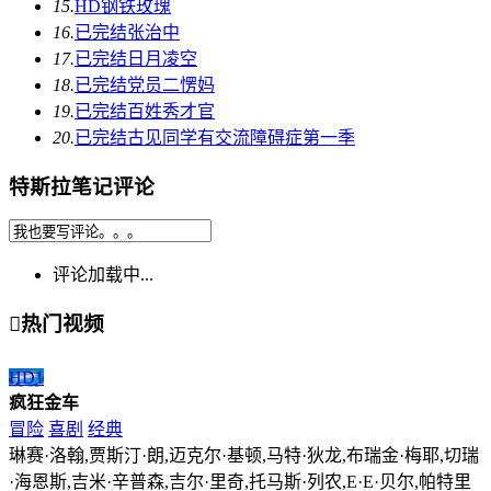
15.
HD
钢铁玫瑰
16.
已完结
张治中
17.
已完结
日月凌空
18.
已完结
党员二愣妈
19.
已完结
百姓秀才官
20.
已完结
古见同学有交流障碍症第一季
特斯拉笔记评论
评论加载中...

热门视频
HD
1
疯狂金车
冒险
喜剧
经典
琳赛·洛翰,贾斯汀·朗,迈克尔·基顿,马特·狄龙,布瑞金·梅耶,切瑞
·海恩斯,吉米·辛普森,吉尔·里奇,托马斯·列农,E·E·贝尔,帕特里