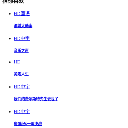
猜你喜欢
HD国语
港城大劫案
HD中字
音乐之声
HD
美酒人生
HD中字
我们的费尔斯特先生去世了
HD中字
魔游纪6一瞬决战