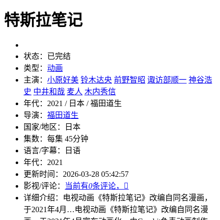
特斯拉笔记
状态：
已完结
类型：
动画
主演：
小原好美
铃木达央
前野智昭
诹访部顺一
神谷浩
史
中井和哉
麦人
木内秀信
年代：
2021 / 日本 / 福田道生
导演：
福田道生
国家/地区：
日本
集数：
每集 45分钟
语言/字幕：
日语
年代：
2021
更新时间：
2026-03-28 05:42:57
影视/评论：
当前有
0
条评论，

详细介绍：
电视动画《特斯拉笔记》改编自同名漫画，
于2021年4月…
电视动画《特斯拉笔记》改编自同名漫