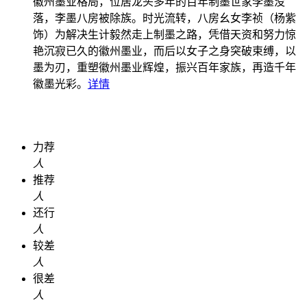
徽州墨业格局，位居龙头多年的百年制墨世家李墨没
落，李墨八房被除族。时光流转，八房幺女李祯（杨紫
饰）为解决生计毅然走上制墨之路，凭借天资和努力惊
艳沉寂已久的徽州墨业，而后以女子之身突破束缚，以
墨为刃，重塑徽州墨业辉煌，振兴百年家族，再造千年
徽墨光彩。
详情
力荐
人
推荐
人
还行
人
较差
人
很差
人