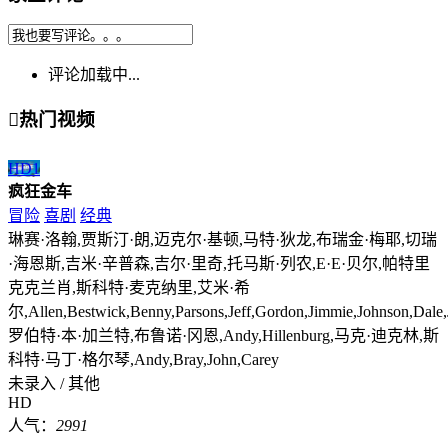
评论加载中...

热门视频
HD
1
疯狂金车
冒险
喜剧
经典
琳赛·洛翰,贾斯汀·朗,迈克尔·基顿,马特·狄龙,布瑞金·梅耶,切瑞
·海恩斯,吉米·辛普森,吉尔·里奇,托马斯·列农,E·E·贝尔,帕特里
克克兰肖,斯科特·麦克纳里,艾米·希
尔,Allen,Bestwick,Benny,Parsons,Jeff,Gordon,Jimmie,Johnson,Dale,Jar
罗伯特·本·加兰特,布鲁诺·冈恩,Andy,Hillenburg,马克·迪克林,斯
科特·马丁·格尔琴,Andy,Bray,John,Carey
未录入 / 其他
HD
人气：
2991