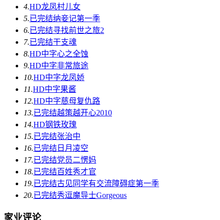
4.
HD
龙凤村儿女
5.
已完结
纳妾记第一季
6.
已完结
寻找前世之旅2
7.
已完结
干支魂
8.
HD中字
心之全蚀
9.
HD中字
非常旅途
10.
HD中字
龙凤娇
11.
HD中字
果酱
12.
HD中字
慈母复仇路
13.
已完结
越策越开心2010
14.
HD
钢铁玫瑰
15.
已完结
张治中
16.
已完结
日月凌空
17.
已完结
党员二愣妈
18.
已完结
百姓秀才官
19.
已完结
古见同学有交流障碍症第一季
20.
已完结
秀逗魔导士Gorgeous
家业评论