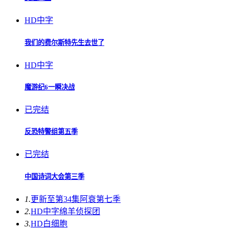
HD中字
我们的费尔斯特先生去世了
HD中字
魔游纪6一瞬决战
已完结
反恐特警组第五季
已完结
中国诗词大会第三季
1.
更新至第34集
阿衰第七季
2.
HD中字
绵羊侦探团
3.
HD
白细胞