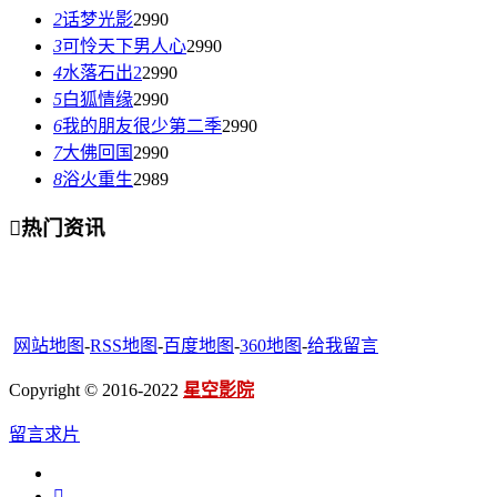
2
话梦光影
2990
3
可怜天下男人心
2990
4
水落石出2
2990
5
白狐情缘
2990
6
我的朋友很少第二季
2990
7
大佛回国
2990
8
浴火重生
2989

热门资讯
网站地图
-
RSS地图
-
百度地图
-
360地图
-
给我留言
Copyright © 2016-2022
星空影院
留言求片
