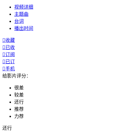
视频
详细
主题曲
台词
播出
时间

收藏

已收

订阅

已订

手机
给影片评分：
很差
较差
还行
推荐
力荐
还行