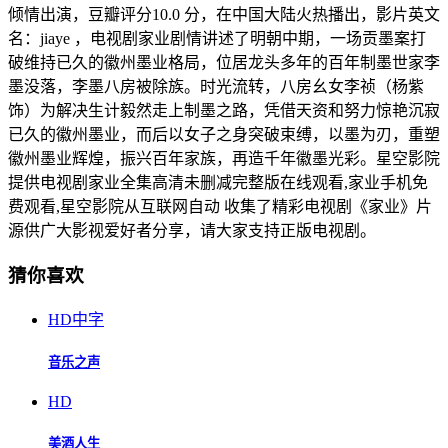
倾情出演，豆瓣评分10.0 分，在中国大陆火热播出，影片英文
名：jiaye ，电视剧家业剧情讲述了明朝中期，一场贡墨案打
破维持已久的徽州墨业格局，位居龙头多年的百年制墨世家李
墨没落，李墨八房被除族。时光流转，八房幺女李祯（杨紫
饰）为解决生计毅然走上制墨之路，凭借天资和努力惊艳沉寂
已久的徽州墨业，而后以女子之身突破束缚，以墨为刃，重塑
徽州墨业辉煌，振兴百年家族，再造千年徽墨光彩。星空影院
提供电视剧家业全集高清未删减完整版在线观看,家业手机免
费观看,星空影院从互联网自动 收集了精彩电视剧《家业》片
源供广大影视爱好者分享，请大家支持正版电视剧。
猜你喜欢
HD中字
音乐之声
HD
美酒人生