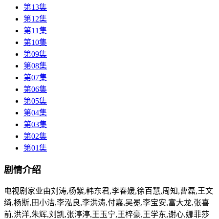
第13集
第12集
第11集
第10集
第09集
第08集
第07集
第06集
第05集
第04集
第03集
第02集
第01集
剧情介绍
电视剧家业由刘涛,杨紫,韩东君,李春嫒,徐百慧,周知,曹磊,王文
绮,杨斯,田小洁,李泓良,李洪涛,付嘉,吴冕,李宝安,富大龙,张喜
前,洪洋,朱辉,刘凯,张渟渟,王玉宁,王梓豪,王学东,谢心,娜菲莎