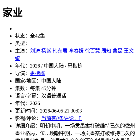
家业
状态：
全42集
类型：
主演：
刘涛
杨紫
韩东君
李春嫒
徐百慧
周知
曹磊
王文
绮
年代：
2026 / 中国大陆 / 惠楷栋
导演：
惠楷栋
国家/地区：
中国大陆
集数：
每集 45分钟
语言/字幕：
汉语普通话
年代：
2026
更新时间：
2026-06-05 21:30:03
影视/评论：
当前有
0
条评论，

详细介绍：
明朝中期，一场贡墨案打破维持已久的徽州
墨业格局，位…
明朝中期，一场贡墨案打破维持已久的