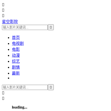



星空影院

首页
电视剧
电影
动漫
综艺
剧情
最新



loading...