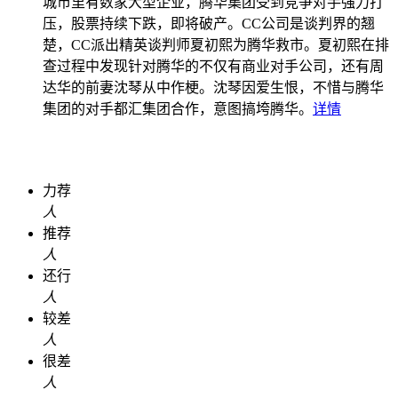
城市里有数家大型企业，腾华集团受到竞争对手强力打
压，股票持续下跌，即将破产。CC公司是谈判界的翘
楚，CC派出精英谈判师夏初熙为腾华救市。夏初熙在排
查过程中发现针对腾华的不仅有商业对手公司，还有周
达华的前妻沈琴从中作梗。沈琴因爱生恨，不惜与腾华
集团的对手都汇集团合作，意图搞垮腾华。
详情
力荐
人
推荐
人
还行
人
较差
人
很差
人