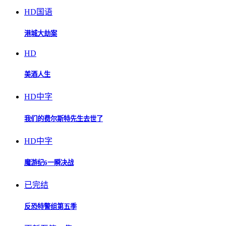
HD国语
港城大劫案
HD
美酒人生
HD中字
我们的费尔斯特先生去世了
HD中字
魔游纪6一瞬决战
已完结
反恐特警组第五季