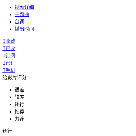
视频
详细
主题曲
台词
播出
时间

收藏

已收

订阅

已订

手机
给影片评分：
很差
较差
还行
推荐
力荐
还行