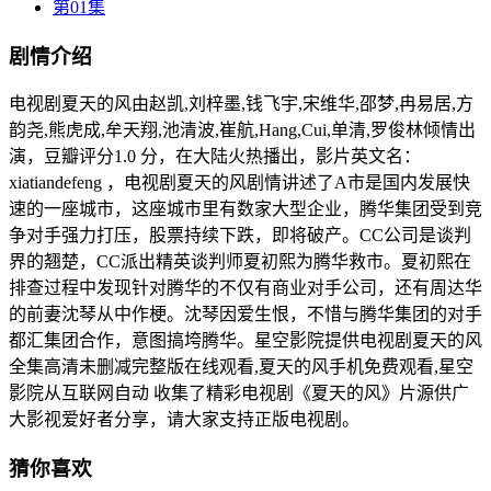
第01集
剧情介绍
电视剧夏天的风由赵凯,刘梓墨,钱飞宇,宋维华,邵梦,冉易居,方
韵尧,熊虎成,牟天翔,池清波,崔航,Hang,Cui,单清,罗俊林倾情出
演，豆瓣评分1.0 分，在大陆火热播出，影片英文名：
xiatiandefeng ，电视剧夏天的风剧情讲述了A市是国内发展快
速的一座城市，这座城市里有数家大型企业，腾华集团受到竞
争对手强力打压，股票持续下跌，即将破产。CC公司是谈判
界的翘楚，CC派出精英谈判师夏初熙为腾华救市。夏初熙在
排查过程中发现针对腾华的不仅有商业对手公司，还有周达华
的前妻沈琴从中作梗。沈琴因爱生恨，不惜与腾华集团的对手
都汇集团合作，意图搞垮腾华。星空影院提供电视剧夏天的风
全集高清未删减完整版在线观看,夏天的风手机免费观看,星空
影院从互联网自动 收集了精彩电视剧《夏天的风》片源供广
大影视爱好者分享，请大家支持正版电视剧。
猜你喜欢