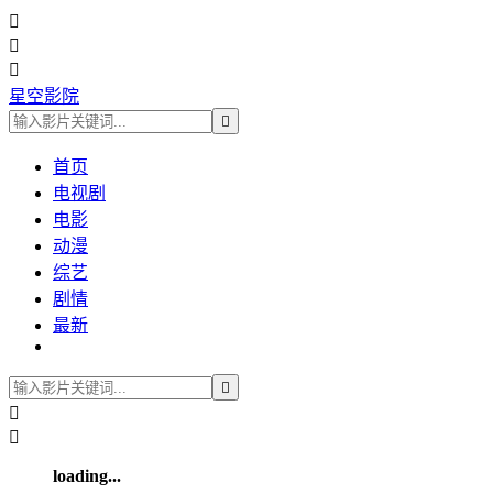



星空影院

首页
电视剧
电影
动漫
综艺
剧情
最新



loading...