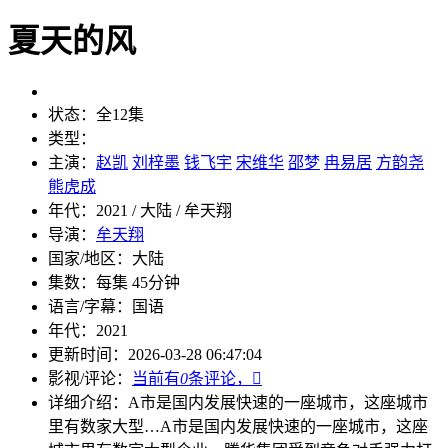
夏天的风
状态：
全12集
类型：
主演：
赵凯
刘梓墨
钱飞宇
宋维华
邵梦
冉易居
方韵尧
熊虎成
年代：
2021 / 大陆 / 牟天翔
导演：
牟天翔
国家/地区：
大陆
集数：
每集 45分钟
语言/字幕：
国语
年代：
2021
更新时间：
2026-03-28 06:47:04
影视/评论：
当前有
0
条评论，

详细介绍：
A市是国内发展快速的一座城市，这座城市
里有数家大型…
A市是国内发展快速的一座城市，这座