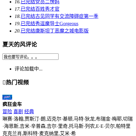
16.
已完结
党员二愣妈
17.
已完结
百姓秀才官
18.
已完结
古见同学有交流障碍症第一季
19.
已完结
秀逗魔导士Gorgeous
20.
已完结
康斯坦丁恶魔之城电影版
夏天的风评论
评论加载中...

热门视频
HD
1
疯狂金车
冒险
喜剧
经典
琳赛·洛翰,贾斯汀·朗,迈克尔·基顿,马特·狄龙,布瑞金·梅耶,切瑞
·海恩斯,吉米·辛普森,吉尔·里奇,托马斯·列农,E·E·贝尔,帕特里
克克兰肖,斯科特·麦克纳里,艾米·希