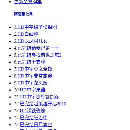
更新至第34集
阿衰第七季
1.
HD中字
绵羊侦探团
2.
HD
白细胞
3.
HD
龙凤村儿女
4.
已完结
纳妾记第一季
5.
已完结
寻找前世之旅2
6.
已完结
干支魂
7.
HD中字
心之全蚀
8.
HD中字
非常旅途
9.
HD中字
龙凤娇
10.
HD中字
果酱
11.
HD中字
慈母复仇路
12.
已完结
越策越开心2010
13.
HD
钢铁玫瑰
14.
已完结
张治中
15.
已完结
日月凌空