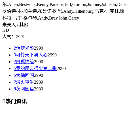
尔,Allen,Bestwick,Benny,Parsons,Jeff,Gordon,Jimmie,Johnson,Dale,Jar
罗伯特·本·加兰特,布鲁诺·冈恩,Andy,Hillenburg,马克·迪克林,斯
科特·马丁·格尔琴,Andy,Bray,John,Carey
未录入 / 其他
HD
人气：
2991
2
话梦光影
2990
3
可怜天下男人心
2990
4
白狐情缘
2990
5
我的朋友很少第二季
2990
6
大佛回国
2990
7
浴火重生
2989
8
灰网国语
2989

热门资讯