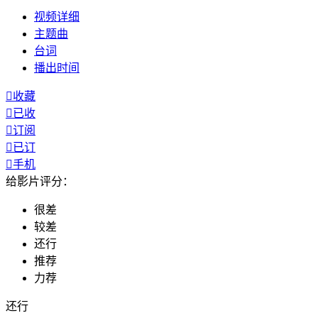
视频
详细
主题曲
台词
播出
时间

收藏

已收

订阅

已订

手机
给影片评分：
很差
较差
还行
推荐
力荐
还行