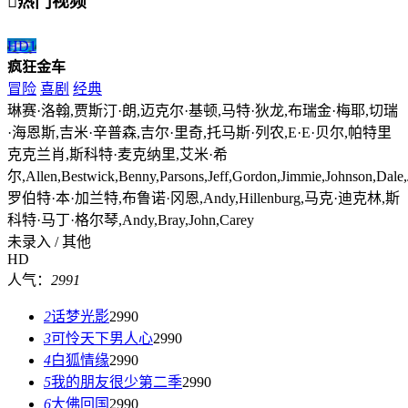

热门视频
HD
1
疯狂金车
冒险
喜剧
经典
琳赛·洛翰,贾斯汀·朗,迈克尔·基顿,马特·狄龙,布瑞金·梅耶,切瑞
·海恩斯,吉米·辛普森,吉尔·里奇,托马斯·列农,E·E·贝尔,帕特里
克克兰肖,斯科特·麦克纳里,艾米·希
尔,Allen,Bestwick,Benny,Parsons,Jeff,Gordon,Jimmie,Johnson,Dale,Jar
罗伯特·本·加兰特,布鲁诺·冈恩,Andy,Hillenburg,马克·迪克林,斯
科特·马丁·格尔琴,Andy,Bray,John,Carey
未录入 / 其他
HD
人气：
2991
2
话梦光影
2990
3
可怜天下男人心
2990
4
白狐情缘
2990
5
我的朋友很少第二季
2990
6
大佛回国
2990