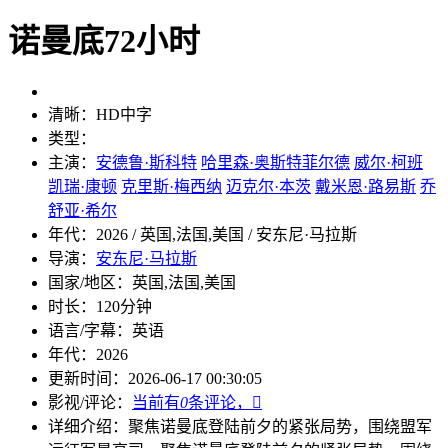
诺曼底72小时
清晰：
HD中字
类型：
主演：
安德鲁·斯科特
哈里森·奥斯特菲尔德
威尔·柯班
凯瑞·康顿
克里斯·梅西纳
迈克尔·本茨
戴米恩·路易斯
乔
舒亚·希尔
年代：
2026 / 英国,法国,美国 / 安东尼·马拉斯
导演：
安东尼·马拉斯
国家/地区：
英国,法国,美国
时长：
120分钟
语言/字幕：
英语
年代：
2026
更新时间：
2026-06-17 00:30:05
影视/评论：
当前有
0
条评论，

详细介绍：
聚焦诺曼底登陆前夕的紧张局势，围绕盟军