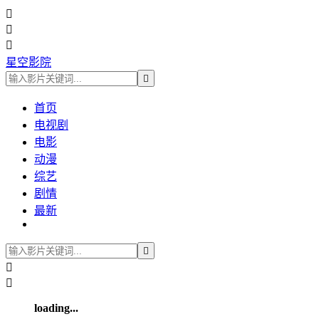



星空影院

首页
电视剧
电影
动漫
综艺
剧情
最新



loading...