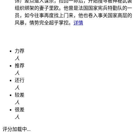
饰）差点遭人谋杀，捡回一命后，开始搜寻被神秘武装
组织绑架的妻子里欧。他曾是法国国家宪兵特勤队的一
员，如今往事再度找上门来，他也卷入事关国家高层的
风暴，情势完全超乎掌控。
详情
力荐
人
推荐
人
还行
人
较差
人
很差
人
评分加载中...