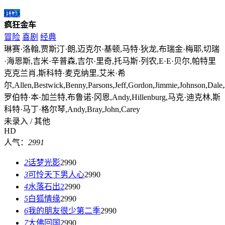
HD
1
疯狂金车
冒险
喜剧
经典
琳赛·洛翰,贾斯汀·朗,迈克尔·基顿,马特·狄龙,布瑞金·梅耶,切瑞
·海恩斯,吉米·辛普森,吉尔·里奇,托马斯·列农,E·E·贝尔,帕特里
克克兰肖,斯科特·麦克纳里,艾米·希
尔,Allen,Bestwick,Benny,Parsons,Jeff,Gordon,Jimmie,Johnson,Dale,Jar
罗伯特·本·加兰特,布鲁诺·冈恩,Andy,Hillenburg,马克·迪克林,斯
科特·马丁·格尔琴,Andy,Bray,John,Carey
未录入 / 其他
HD
人气：
2991
2
话梦光影
2990
3
可怜天下男人心
2990
4
水落石出2
2990
5
白狐情缘
2990
6
我的朋友很少第二季
2990
7
大佛回国
2990