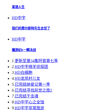
美酒人生
HD中字
我们的费尔斯特先生去世了
HD中字
魔游纪6一瞬决战
1.
更新至第34集
阿衰第七季
2.
HD中字
绵羊侦探团
3.
HD
白细胞
4.
HD
龙凤村儿女
5.
已完结
纳妾记第一季
6.
已完结
寻找前世之旅2
7.
已完结
干支魂
8.
HD中字
心之全蚀
9.
HD中字
非常旅途