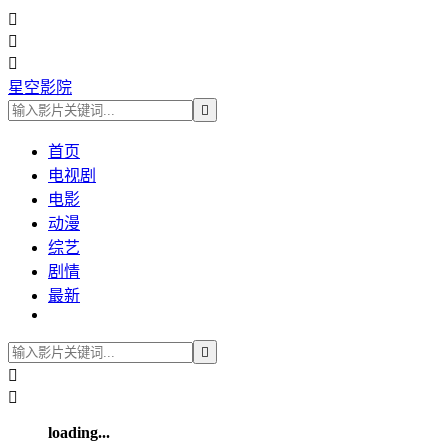



星空影院

首页
电视剧
电影
动漫
综艺
剧情
最新



loading...