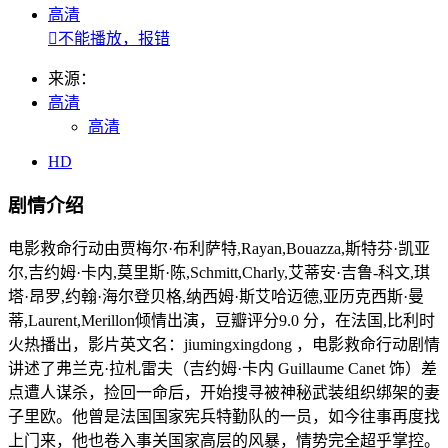
高清

不能播放，报错
来源：
高清
高清
HD
剧情介绍
电影救命行动由贾梅尔·布利萨特,Rayan,Bouazza,斯特芬·凯亚
尔,吉约姆·卡内,莫里斯·陈,Schmitt,Charly,艾蒂安·吉鲁-科文,琪
塔·昂罗,约翰·海尔登贝格,纳西姆·斯艾哈迈德,亚历克西斯·曼
蒂,Laurent,Merillon倾情出演，豆瓣评分9.0 分，在法国,比利时
火热播出，影片英文名：jiumingxingdong ，电影救命行动剧情
讲述了弗兰克·拉札雷夫（吉约姆·卡内 Guillaume Canet 饰）差
点遭人谋杀，捡回一命后，开始搜寻被神秘武装组织绑架的妻
子里欧。他曾是法国国家宪兵特勤队的一员，如今往事再度找
上门来，他也卷入事关国家高层的风暴，情势完全超乎掌控。