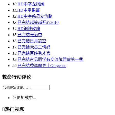
10.
HD中字
龙凤娇
11.
HD中字
果酱
12.
HD中字
慈母复仇路
13.
已完结
越策越开心2010
14.
HD
钢铁玫瑰
15.
已完结
张治中
16.
已完结
日月凌空
17.
已完结
党员二愣妈
18.
已完结
百姓秀才官
19.
已完结
古见同学有交流障碍症第一季
20.
已完结
秀逗魔导士Gorgeous
救命行动评论
评论加载中...

热门视频