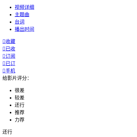
视频
详细
主题曲
台词
播出
时间

收藏

已收

订阅

已订

手机
给影片评分：
很差
较差
还行
推荐
力荐
还行