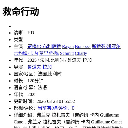
救命行动
清晰：
HD
类型：
主演：
贾梅尔·布利萨特
Rayan
Bouazza
斯特芬·凯亚尔
吉约姆·卡内
莫里斯·陈
Schmitt
Charly
年代：
2025 / 法国,比利时 / 鲁道夫·拉加
导演：
鲁道夫·拉加
国家/地区：
法国,比利时
时长：
120分钟
语言/字幕：
法语
年代：
2025
更新时间：
2026-03-28 01:55:52
影视/评论：
当前有
0
条评论，

详细介绍：
弗兰克·拉札雷夫（吉约姆·卡内 Guillaume
Cane…
弗兰克·拉札雷夫（吉约姆·卡内 Guillaume Canet