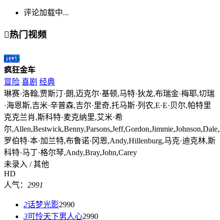
评论加载中...

热门视频
HD
1
疯狂金车
冒险
喜剧
经典
琳赛·洛翰,贾斯汀·朗,迈克尔·基顿,马特·狄龙,布瑞金·梅耶,切瑞
·海恩斯,吉米·辛普森,吉尔·里奇,托马斯·列农,E·E·贝尔,帕特里
克克兰肖,斯科特·麦克纳里,艾米·希
尔,Allen,Bestwick,Benny,Parsons,Jeff,Gordon,Jimmie,Johnson,Dale,Jar
罗伯特·本·加兰特,布鲁诺·冈恩,Andy,Hillenburg,马克·迪克林,斯
科特·马丁·格尔琴,Andy,Bray,John,Carey
未录入 / 其他
HD
人气：
2991
2
话梦光影
2990
3
可怜天下男人心
2990