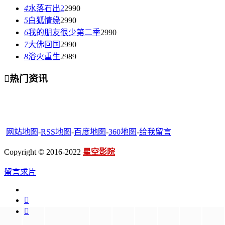
4
水落石出2
2990
5
白狐情缘
2990
6
我的朋友很少第二季
2990
7
大佛回国
2990
8
浴火重生
2989

热门资讯
网站地图
-
RSS地图
-
百度地图
-
360地图
-
给我留言
Copyright © 2016-2022
星空影院
留言求片

