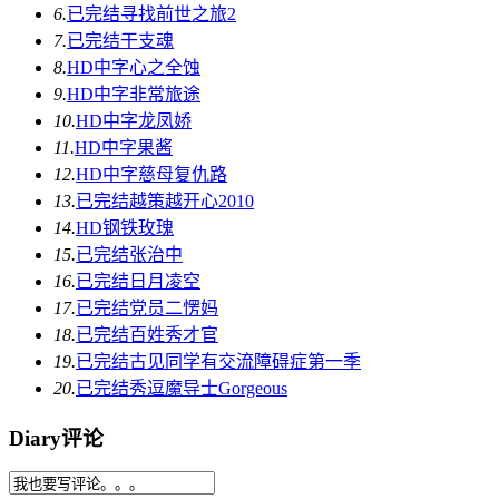
6.
已完结
寻找前世之旅2
7.
已完结
干支魂
8.
HD中字
心之全蚀
9.
HD中字
非常旅途
10.
HD中字
龙凤娇
11.
HD中字
果酱
12.
HD中字
慈母复仇路
13.
已完结
越策越开心2010
14.
HD
钢铁玫瑰
15.
已完结
张治中
16.
已完结
日月凌空
17.
已完结
党员二愣妈
18.
已完结
百姓秀才官
19.
已完结
古见同学有交流障碍症第一季
20.
已完结
秀逗魔导士Gorgeous
Diary评论