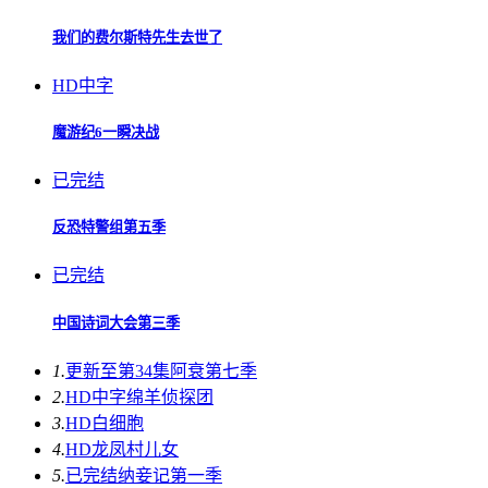
我们的费尔斯特先生去世了
HD中字
魔游纪6一瞬决战
已完结
反恐特警组第五季
已完结
中国诗词大会第三季
1.
更新至第34集
阿衰第七季
2.
HD中字
绵羊侦探团
3.
HD
白细胞
4.
HD
龙凤村儿女
5.
已完结
纳妾记第一季