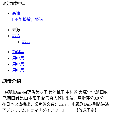
评分加载中...
高清

不能播放，报错
来源：
高清
高清
第04集
第03集
第02集
第01集
剧情介绍
电视剧Diary由莲佛美沙子,菊池桃子,中村苍,大塚宁宁,滨田麻
里,西田尚美,山本阳子,绪形直人倾情出演，豆瓣评分3.0 分，
在日本火热播出，影片英文名：diary ，电视剧Diary剧情讲述
了プレミアムドラマ『ダイアリー』 【放送予定】