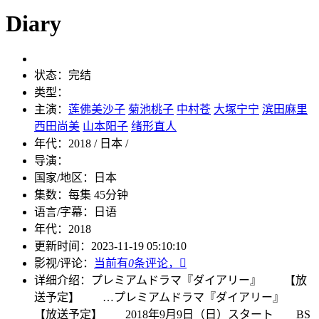
Diary
状态：
完结
类型：
主演：
莲佛美沙子
菊池桃子
中村苍
大塚宁宁
滨田麻里
西田尚美
山本阳子
绪形直人
年代：
2018 / 日本 /
导演：
国家/地区：
日本
集数：
每集 45分钟
语言/字幕：
日语
年代：
2018
更新时间：
2023-11-19 05:10:10
影视/评论：
当前有
0
条评论，

详细介绍：
プレミアムドラマ『ダイアリー』 【放
送予定】 …
プレミアムドラマ『ダイアリー』
【放送予定】 2018年9月9日（日）スタート BS