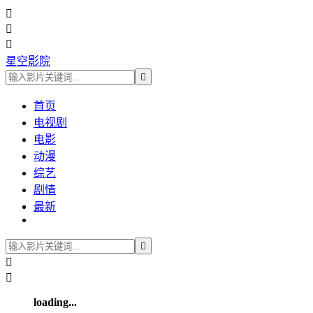



星空影院

首页
电视剧
电影
动漫
综艺
剧情
最新



loading...