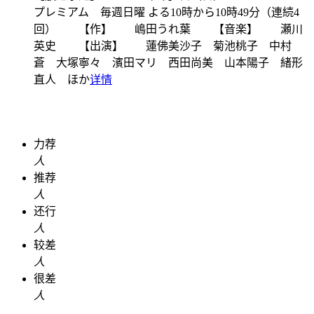
プレミアム 毎週日曜 よる10時から10時49分（連続4
回） 【作】 嶋田うれ葉 【音楽】 瀬川
英史 【出演】 蓮佛美沙子 菊池桃子 中村
蒼 大塚寧々 濱田マリ 西田尚美 山本陽子 緒形
直人 ほか
详情
力荐
人
推荐
人
还行
人
较差
人
很差
人