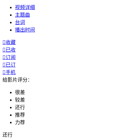
视频
详细
主题曲
台词
播出
时间

收藏

已收

订阅

已订

手机
给影片评分：
很差
较差
还行
推荐
力荐
还行