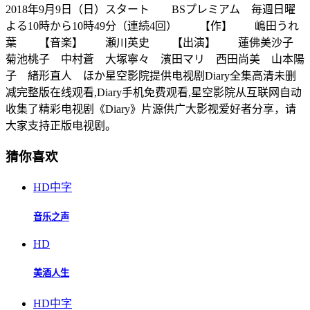
2018年9月9日（日）スタート BSプレミアム 毎週日曜
よる10時から10時49分（連続4回） 【作】 嶋田うれ
葉 【音楽】 瀬川英史 【出演】 蓮佛美沙子
菊池桃子 中村蒼 大塚寧々 濱田マリ 西田尚美 山本陽
子 緒形直人 ほか星空影院提供电视剧Diary全集高清未删
减完整版在线观看,Diary手机免费观看,星空影院从互联网自动
收集了精彩电视剧《Diary》片源供广大影视爱好者分享，请
大家支持正版电视剧。
猜你喜欢
HD中字
音乐之声
HD
美酒人生
HD中字